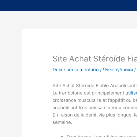
Site Achat Stéroïde Fi
Deixe um comentário
/
! Без рубрики
/
Site Achat Stéroïde Fiable Anabolisant
La trenbolone est principalement
utili
croissance musculaire et l’appétit du bé
anabolisant très puissant vendu comme
En raison de la demi-vie plus longue, le
semaine.
Tren lorsqu’il est utilisé correc