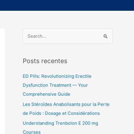
P
e
s
Posts recentes
q
u
ED Pills: Revolutionizing Erectile
i
Dysfunction Treatment — Your
s
Comprehensive Guide
a
Les Stéroïdes Anabolisants pour la Perte
r
de Poids : Dosage et Considérations
p
Understanding Trenbolon E 200 mg
o
Courses