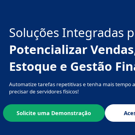
Ir
para
o
conteúdo
Soluções Integradas p
Potencializar Vendas
Estoque e Gestão Fin
Automatize tarefas repetitivas e tenha mais tempo 
precisar de servidores físicos!
Solicite uma Demonstração
Aces