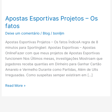
Apostas Esportivas Projetos – Os
Apostas
Esportivas
fatos
Projetos
Deixe um comentário
/
Blog
/
boniljm
–
Os
Apostas Esportivas Projetos – Os fatos ÍndiceA regra de 8
fatos
minutos para Sportingbet: Apostas Esportivas – Apostas
OnlineFazer com que meus projetos de Apostas Esportivas
funcionem Nos Últimos mesas, investigações Mostroam que
jogadores receba quantias em Dinheiro para Ganhar Cartão
Amarelo e Vermelho Durante como Partidas, Além de Ults
Irregusadas. Como suspeitas semper existiram em […]
Read More »