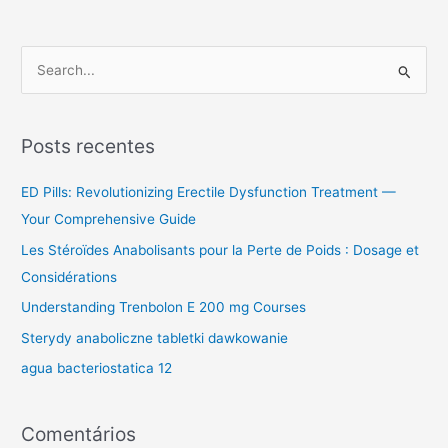
P
e
s
Posts recentes
q
u
ED Pills: Revolutionizing Erectile Dysfunction Treatment —
i
Your Comprehensive Guide
s
Les Stéroïdes Anabolisants pour la Perte de Poids : Dosage et
a
Considérations
r
Understanding Trenbolon E 200 mg Courses
p
Sterydy anaboliczne tabletki dawkowanie
o
agua bacteriostatica 12
r
:
Comentários