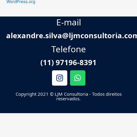
WordPress.org
E-mail
alexandre.silva@ljmconsultoria.co
Telefone
(11) 97196-8391
I
W
n
h
s
a
Copyright 2021 © LJM Consultoria - Todos direitos
t
t
reservados.
a
s
g
a
r
p
a
p
m