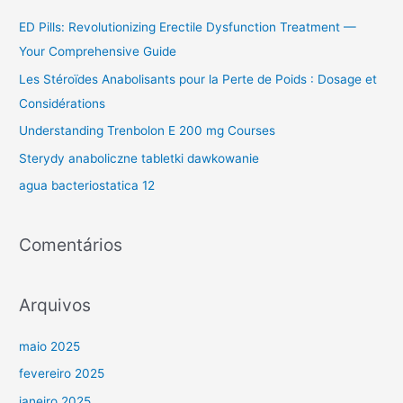
u
ED Pills: Revolutionizing Erectile Dysfunction Treatment —
i
Your Comprehensive Guide
s
Les Stéroïdes Anabolisants pour la Perte de Poids : Dosage et
a
Considérations
r
Understanding Trenbolon E 200 mg Courses
p
Sterydy anaboliczne tabletki dawkowanie
o
agua bacteriostatica 12
r
:
Comentários
Arquivos
maio 2025
fevereiro 2025
janeiro 2025