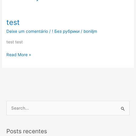
test
test
Deixe um comentário
/
! Без рубрики
/
boniljm
test test
Read More »
P
e
s
Posts recentes
q