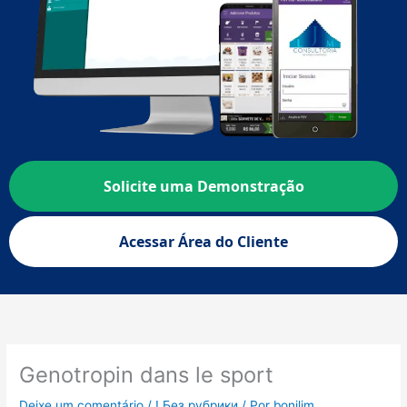
Solicite uma Demonstração
Acessar Área do Cliente
Genotropin dans le sport
Deixe um comentário
/
! Без рубрики
/ Por
boniljm