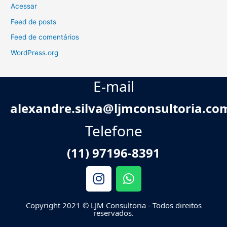
Acessar
Feed de posts
Feed de comentários
WordPress.org
E-mail
alexandre.silva@ljmconsultoria.co
Telefone
(11) 97196-8391
I
W
n
h
s
a
Copyright 2021 © LJM Consultoria - Todos direitos
t
t
reservados.
a
s