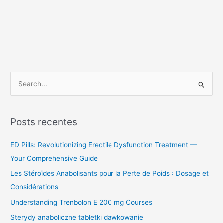
P
e
s
Posts recentes
q
u
ED Pills: Revolutionizing Erectile Dysfunction Treatment —
i
Your Comprehensive Guide
s
Les Stéroïdes Anabolisants pour la Perte de Poids : Dosage et
a
Considérations
r
Understanding Trenbolon E 200 mg Courses
p
Sterydy anaboliczne tabletki dawkowanie
o