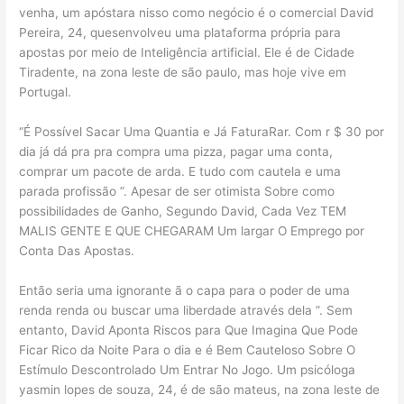
venha, um apóstara nisso como negócio é o comercial David
Pereira, 24, quesenvolveu uma plataforma própria para
apostas por meio de Inteligência artificial. Ele é de Cidade
Tiradente, na zona leste de são paulo, mas hoje vive em
Portugal.
“É Possível Sacar Uma Quantia e Já FaturaRar. Com r $ 30 por
dia já dá pra pra compra uma pizza, pagar uma conta,
comprar um pacote de arda. E tudo com cautela e uma
parada profissão ”. Apesar de ser otimista Sobre como
possibilidades de Ganho, Segundo David, Cada Vez TEM
MALIS GENTE E QUE CHEGARAM Um largar O Emprego por
Conta Das Apostas.
Então seria uma ignorante ã o capa para o poder de uma
renda renda ou buscar uma liberdade através dela ”. Sem
entanto, David Aponta Riscos para Que Imagina Que Pode
Ficar Rico da Noite Para o dia e é Bem Cauteloso Sobre O
Estímulo Descontrolado Um Entrar No Jogo. Um psicóloga
yasmin lopes de souza, 24, é de são mateus, na zona leste de