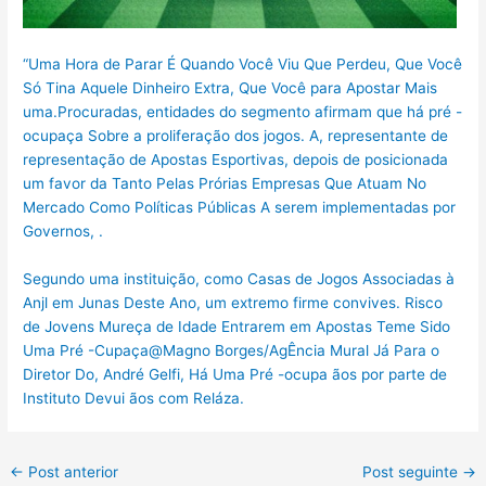
“Uma Hora de Parar É Quando Você Viu Que Perdeu, Que Você
Só Tina Aquele Dinheiro Extra, Que Você para Apostar Mais
uma.Procuradas, entidades do segmento afirmam que há pré -
ocupaça Sobre a proliferação dos jogos. A, representante de
representação de Apostas Esportivas, depois de posicionada
um favor da Tanto Pelas Prórias Empresas Que Atuam No
Mercado Como Políticas Públicas A serem implementadas por
Governos, .
Segundo uma instituição, como Casas de Jogos Associadas à
Anjl em Junas Deste Ano, um extremo firme convives. Risco
de Jovens Mureça de Idade Entrarem em Apostas Teme Sido
Uma Pré -Cupaça@Magno Borges/AgÊncia Mural Já Para o
Diretor Do, André Gelfi, Há Uma Pré -ocupa ãos por parte de
Instituto Devui ãos com Reláza.
←
Post anterior
Post seguinte
→