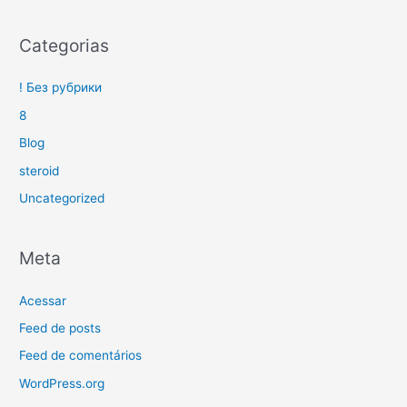
Categorias
! Без рубрики
8
Blog
steroid
Uncategorized
Meta
Acessar
Feed de posts
Feed de comentários
WordPress.org