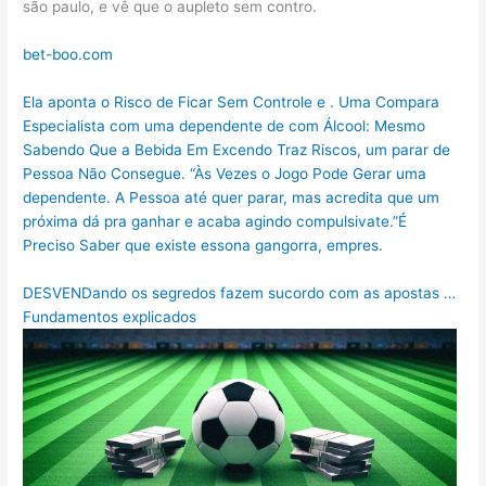
são paulo, e vê que o aupleto sem contro.
bet-boo.com
Ela aponta o Risco de Ficar Sem Controle e . Uma Compara
Especialista com uma dependente de com Álcool: Mesmo
Sabendo Que a Bebida Em Excendo Traz Riscos, um parar de
Pessoa Não Consegue. “Às Vezes o Jogo Pode Gerar uma
dependente. A Pessoa até quer parar, mas acredita que um
próxima dá pra ganhar e acaba agindo compulsivate.”É
Preciso Saber que existe essona gangorra, empres.
DESVENDando os segredos fazem sucordo com as apostas …
Fundamentos explicados