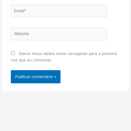
Email*
Website
Salvar meus dados neste navegador para a próxima
vez que eu comentar.