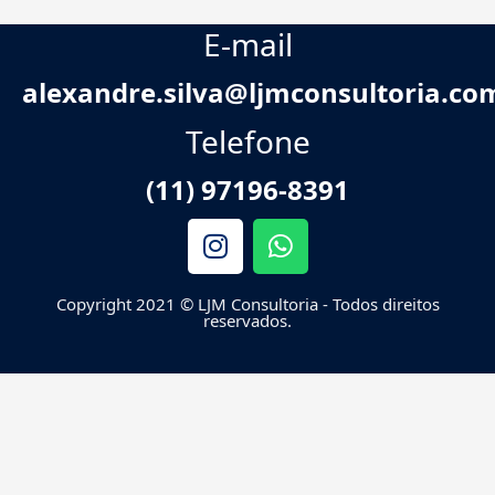
E-mail
alexandre.silva@ljmconsultoria.co
Telefone
(11) 97196-8391
I
W
n
h
s
a
Copyright 2021 © LJM Consultoria - Todos direitos
t
t
reservados.
a
s
g
a
r
p
a
p
m